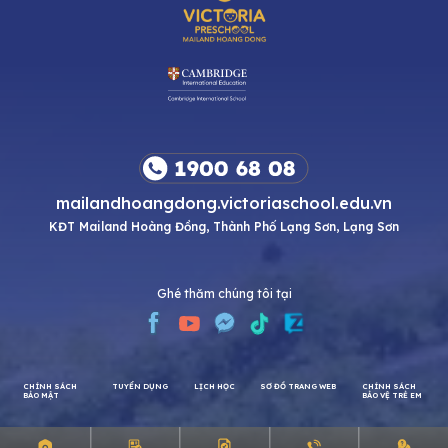
mailandhoangdong.victoriaschool.edu.vn
KĐT Mailand Hoàng Đồng, Thành Phố Lạng Sơn, Lạng Sơn
Ghé thăm chúng tôi tại
CHÍNH SÁCH
TUYỂN DỤNG
LỊCH HỌC
SƠ ĐỒ TRANG WEB
CHÍNH SÁCH