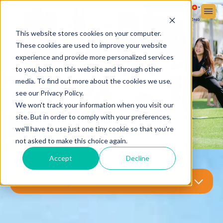
Đăng ký
Đăng nhập
VỀ VICTORIA SCHOOL
TUYỂN SINH
CUỘC SỐNG HỌC ĐƯỜNG
This website stores cookies on your computer.
These cookies are used to improve your website
experience and provide more personalized services
to you, both on this website and through other
media. To find out more about the cookies we use,
see our Privacy Policy.
We won't track your information when you visit our
site. But in order to comply with your preferences,
we'll have to use just one tiny cookie so that you're
not asked to make this choice again.
Accept
Decline
Xe đưa đón học sinh