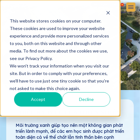
Đăng ký
Đăng nhập
VỀ VICTORIA SCHOOL
TUYỂN SINH
CUỘC SỐNG HỌC ĐƯỜNG
This website stores cookies on your computer.
These cookies are used to improve your website
experience and provide more personalized services
to you, both on this website and through other
media. To find out more about the cookies we use,
see our Privacy Policy.
We won't track your information when you visit our
site. But in order to comply with your preferences,
we'll have to use just one tiny cookie so that you're
not asked to make this choice again.
Accept
Decline
ĐIỀU KỲ DIỆU CỦA THIÊN NHIÊN
Môi trường xanh giúp tạo nên một không gian phát
triển lành mạnh, để các em học sinh được phát triển
toàn diện cả về thể chất lẫn tinh thần bên cạnh