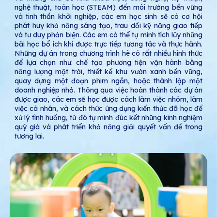
nghệ thuật, toán học (STEAM) đến môi trường bền vững
và tinh thần khởi nghiệp, các em học sinh sẽ có cơ hội
phát huy khả năng sáng tạo, trau dồi kỹ năng giao tiếp
và tư duy phản biện. Các em có thể tự mình tích lũy những
bài học bổ ích khi được trực tiếp tương tác và thực hành.
Những dự án trong chương trình hè có rất nhiều hình thức
để lựa chọn như: chế tạo phương tiện vận hành bằng
năng lượng mặt trời, thiết kế khu vườn xanh bền vững,
quay dựng một đoạn phim ngắn, hoặc thành lập một
doanh nghiệp nhỏ. Thông qua việc hoàn thành các dự án
được giao, các em sẽ học được cách làm việc nhóm, làm
việc cá nhân, và cách thức ứng dụng kiến thức đã học để
xử lý tình huống, từ đó tự mình đúc kết những kinh nghiệm
quý giá và phát triển khả năng giải quyết vấn đề trong
tương lai.