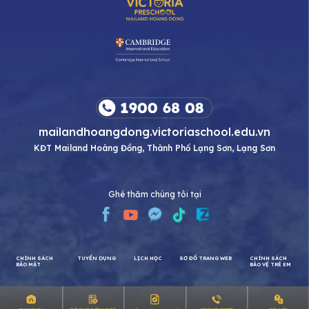
mailandhoangdong.victoriaschool.edu.vn
KĐT Mailand Hoàng Đồng, Thành Phố Lạng Sơn, Lạng Sơn
Ghé thăm chúng tôi tại
CHÍNH SÁCH
TUYỂN DỤNG
LỊCH HỌC
SƠ ĐỒ TRANG WEB
CHÍNH SÁCH