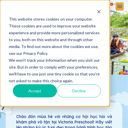
Đăng ký
Đăng nhập
VỀ VICTORIA SCHOOL
TUYỂN SINH
CUỘC SỐNG HỌC ĐƯỜNG
This website stores cookies on your computer.
These cookies are used to improve your website
experience and provide more personalized services
to you, both on this website and through other
media. To find out more about the cookies we use,
see our Privacy Policy.
We won't track your information when you visit our
site. But in order to comply with your preferences,
we'll have to use just one tiny cookie so that you're
not asked to make this choice again.
Accept
Decline
CHƯƠNG TRÌNH HÈ
Chào đón mùa hè với những cơ hội học hỏi và
khám phá vô tận tại Victoria Preschool! Hãy viết
lên những ký ức tươi đẹp trong hành trình học tập