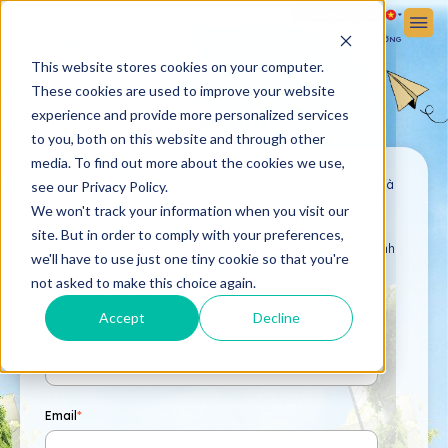
Đăng ký
Đăng nhập
VỀ VICTORIA SCHOOL
TUYỂN SINH
CUỘC SỐNG HỌC ĐƯỜNG
This website stores cookies on your computer.
These cookies are used to improve your website
experience and provide more personalized services
CÂU HỎI
to you, both on this website and through other
media. To find out more about the cookies we use,
Cảm ơn Quý Phụ huynh đã quan tâm đến Victoria School. Nhà
see our Privacy Policy.
trường rất mong muốn được tìm hiểu các nhu cầu và giải đáp
We won't track your information when you visit our
toàn bộ thắc mắc của Quý Phụ huynh về Nhà trường.
site. But in order to comply with your preferences,
Quý Phụ huynh vui lòng để lại thông tin, Văn phòng Tuyển sinh
we'll have to use just one tiny cookie so that you're
Victoria School sẽ sớm liên hệ để tư vấn trực tiếp.
not asked to make this choice again.
Trân trọng cảm ơn!
Accept
Decline
Full name
*
Email
*