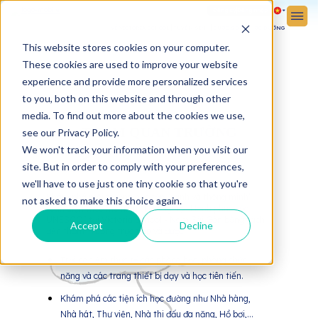
Đăng ký
Đăng nhập
VỀ VICTORIA SCHOOL
TUYỂN SINH
CUỘC SỐNG HỌC ĐƯỜNG
This website stores cookies on your computer.
These cookies are used to improve your website
experience and provide more personalized services
to you, both on this website and through other
media. To find out more about the cookies we use,
THAM QUAN TRƯỜNG
see our Privacy Policy.
We won't track your information when you visit our
site. But in order to comply with your preferences,
we'll have to use just one tiny cookie so that you're
Khám phá môi trường học tập “xanh và thông minh”
not asked to make this choice again.
toàn diện theo mô hình “Trường học Hạnh phúc của
UNESCO” tại Victoria School - Nam Sài Gòn bằng cách
Accept
Decline
đến thăm Trường trực tiếp và được:
Trải nghiệm thực tế các phòng học, phòng chức
năng và các trang thiết bị dạy và học tiên tiến.
Khám phá các tiện ích học đường như Nhà hàng,
Nhà hát, Thư viện, Nhà thi đấu đa năng, Hồ bơi,...